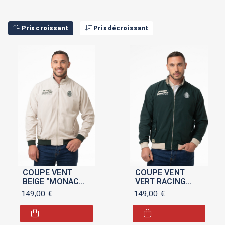
Prix croissant
Prix décroissant
COUPE VENT
COUPE VENT
BEIGE "MONACO
VERT RACING
GRAND PRIX
"MONACO GRAND
149,00
€
149,00
€
HISTORIQUE"
PRIX HISTORIQUE
2026"