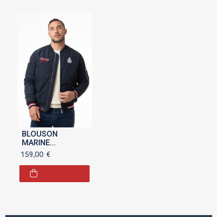
BLOUSON
MARINE
"MONACO GRAND
159,00
€
PRIX 2026" POUR
HOMME