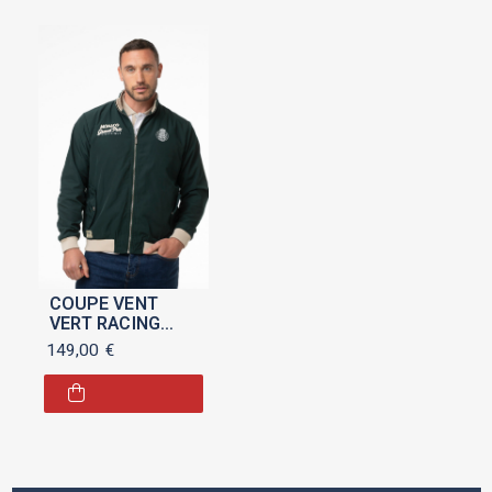
COUPE VENT
VERT RACING
"MONACO GRAND
149,00
€
PRIX HISTORIQUE
2026"