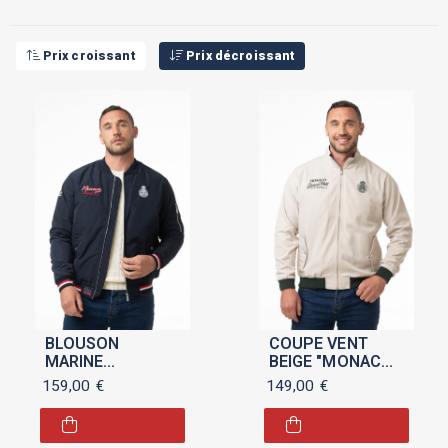
Prix croissant
Prix décroissant
BLOUSON
COUPE VENT
MARINE
BEIGE "MONACO
"MONACO GRAND
GRAND PRIX
159,00
€
149,00
€
PRIX 2026" POUR
HISTORIQUE"
HOMME