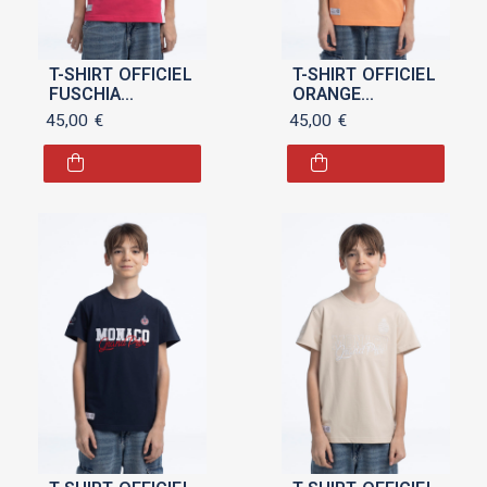
T-SHIRT OFFICIEL
T-SHIRT OFFICIEL
FUSCHIA
ORANGE
"MONACO GRAND
"MONACO GRAND
45,00
€
45,00
€
PRIX 2025" POUR
PRIX 2025" POUR
ENFANT
ENFANT