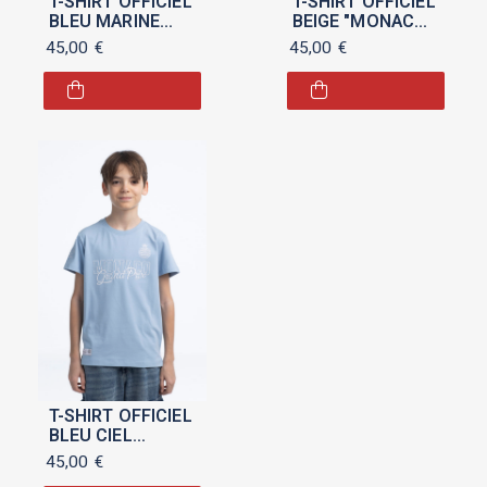
T-SHIRT OFFICIEL
T-SHIRT OFFICIEL
BLEU MARINE
BEIGE "MONACO
"MONACO GRAND
GRAND PRIX
45,00
€
45,00
€
PRIX 2025" POUR
2025" POUR
ENFANT
ENFANT
T-SHIRT OFFICIEL
BLEU CIEL
"MONACO GRAND
45,00
€
PRIX 2025" POUR