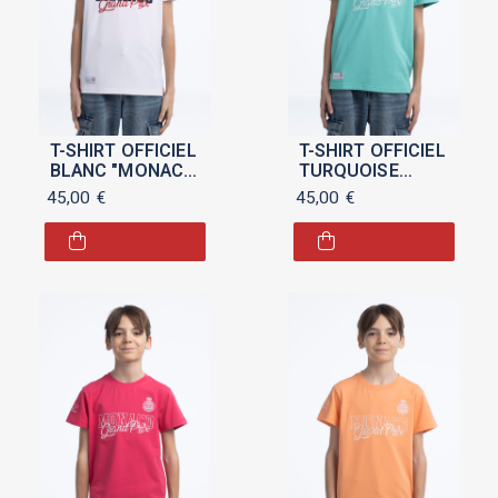
T-SHIRT OFFICIEL
T-SHIRT OFFICIEL
BLANC "MONACO
TURQUOISE
GRAND PRIX
"MONACO GRAND
45,00
€
45,00
€
2025" POUR
PRIX 2025" POUR
ENFANT
ENFANT