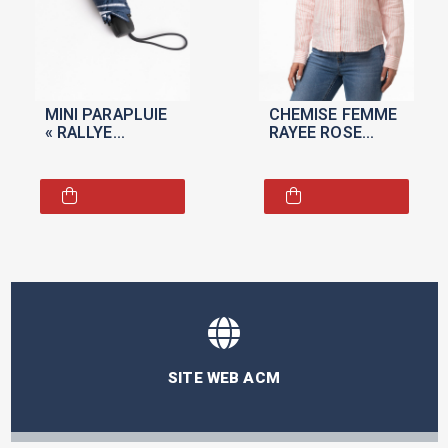
MINI PARAPLUIE
CHEMISE FEMME
« RALLYE
RAYEE ROSE
MONTE-CARLO »
"GANT /
AUTOMOBILE
CLUB DE
MONACO" POUR
FEMME
SITE WEB ACM