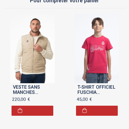
Pour compléter votre panier
VESTE SANS
T-SHIRT OFFICIEL
MANCHES
FUSCHIA
"GANT/AUTOMOBILE
"MONACO GRAND
220,00
€
45,00
€
CLUB DE
PRIX 2025" POUR
MONACO" POUR
ENFANT
HOMME