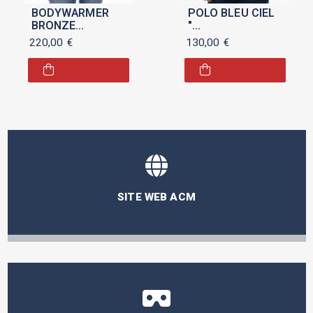
BODYWARMER
POLO BLEU CIEL
BRONZE
"
COLLECTION
GANT/AUTOMOBILE
220,00
€
130,00
€
"GANT / ACM ÉTÉ
CLUB DE
2024" POUR
MONACO" POUR
FEMME
HOMME
SITE WEB ACM