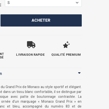
89,00 €.
26,70 €.
E
ACHETER
ENT
LIVRAISON RAPIDE
QUALITÉ PREMIUM
SÉ
on
l du Grand Prix de Monaco au style sportif et élégant.
 dans un tissu blanc confortable, il se distingue par
ssique avec patte de boutonnage contrastée. La
st ornée d’un marquage « Monaco Grand Prix » en
lanc et bleu, accompagné du numéro 83 et de