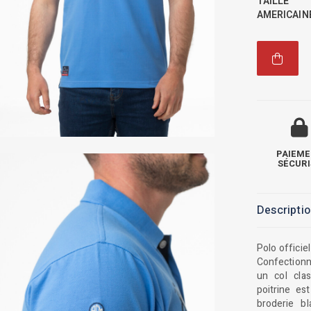
TAILLE
AMERICAIN
PAIEM
SÉCURI
Descripti
Polo officie
Confectionné
un col cla
poitrine e
broderie b