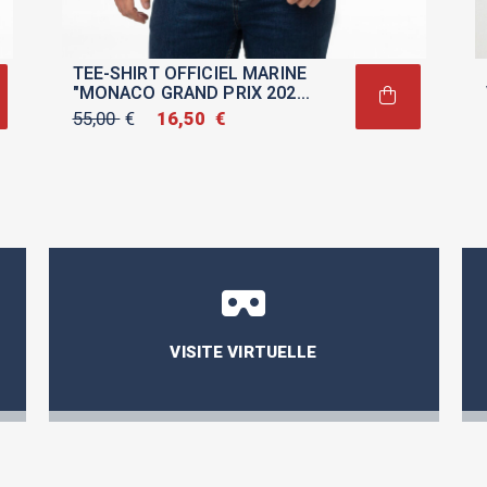
TEE-SHIRT OFFICIEL MARINE
"MONACO GRAND PRIX 2026"
POUR HOMME
55,00
€
Le
16,50
€
Le
prix
prix
initial
actuel
était :
est :
55,00 €.
16,50 €.
VISITE VIRTUELLE