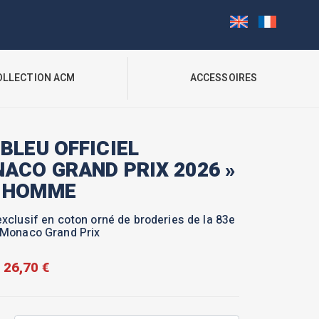
OLLECTION ACM
ACCESSOIRES
BLEU OFFICIEL
NACO GRAND PRIX 2026 »
 HOMME
exclusif en coton orné de broderies de la 83e
 Monaco Grand Prix
26,70
€
Le
Le
prix
prix
initial
actuel
était :
est :