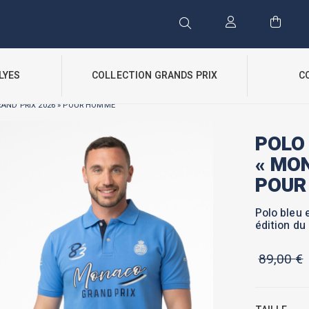
LYES
COLLECTION GRANDS PRIX
C
RAND PRIX 2026 » POUR HOMME
POLO 
« MO
POUR
Polo bleu 
édition du
89,00
€