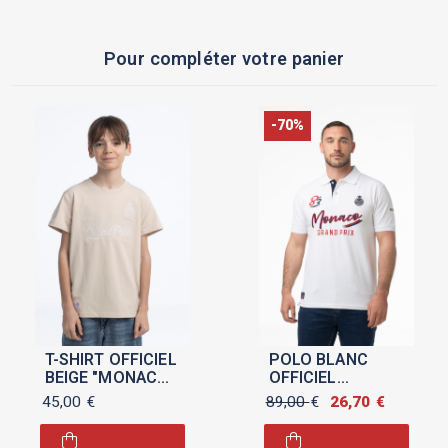
Pour compléter votre panier
-70%
T-SHIRT OFFICIEL
POLO BLANC
BEIGE "MONACO
OFFICIEL
GRAND PRIX
"MONACO GRAND
45,00
€
89,00
€
Le
26,70
€
Le
2025" POUR
PRIX 2026" POUR
prix
prix
ENFANT
HOMME
initial
actuel