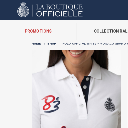
Cookies management panel
PROMOTIONS
COLLECTION RAL
HOME
I
SHOP
I
POLO OFFICIAL WHITE « MONACO GRAND P