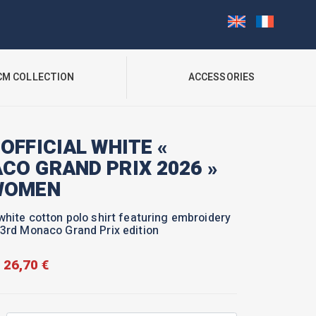
CM COLLECTION
ACCESSORIES
OFFICIAL WHITE «
CO GRAND PRIX 2026 »
WOMEN
white cotton polo shirt featuring embroidery
3rd Monaco Grand Prix edition
26,70
€
Original
Current
price
price
was:
is:
89,00 €.
26,70 €.