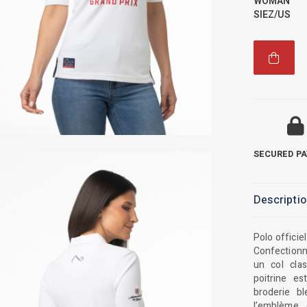
WOMAN
SIEZ/US
SECURED P
Descripti
Polo officie
Confectionné
un col cla
poitrine e
broderie b
l’emblème 