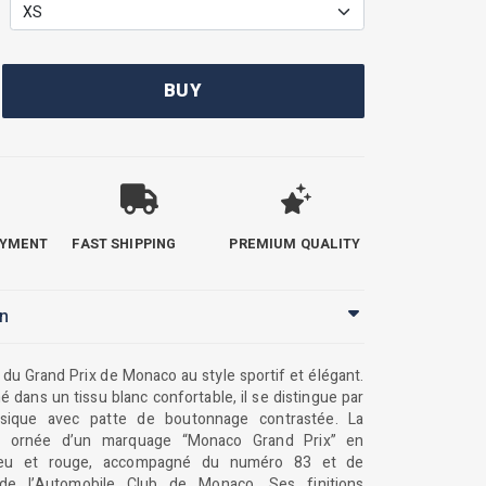
BUY
AYMENT
FAST SHIPPING
PREMIUM QUALITY
on
l du Grand Prix de Monaco au style sportif et élégant.
 dans un tissu blanc confortable, il se distingue par
ssique avec patte de boutonnage contrastée. La
st ornée d’un marquage “Monaco Grand Prix” en
leu et rouge, accompagné du numéro 83 et de
de l’Automobile Club de Monaco. Ses finitions